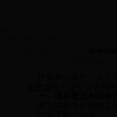
首页
>>
鼓楼资讯
>>
公示通告
阅江楼街道建
上一篇
下一篇
2017-12-28???14:53
信息来源： 阅江楼街道
经我单位研究，决定
落整治
项目进行公开招
一、项目概况与招标
本次招标项目的施工
计划工期：
10天