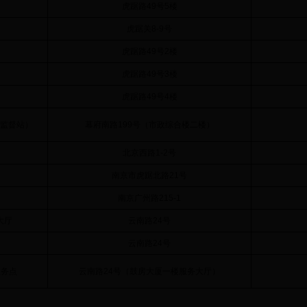
虎踞路49号5楼
虎踞关8-9号
虎踞路49号2楼
虎踞路49号3楼
虎踞路49号4楼
监督站）
幕府南路199号（市政综合楼二楼）
北京西路1-2号
南京市虎踞北路21号
南京广州路215-1
大厅
云南路24号
云南路24号
服务点
云南路24号（鼓房大厦一楼服务大厅）