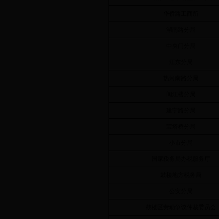
华侨路工商所
湖南路分局
中央门分局
江东分局
热河南路分局
阅江楼分局
建宁路分局
宝塔桥分局
小市分局
国家税务局办税服务厅
鼓楼地方税务局
公安分局
鼓楼区劳动争议仲裁委员会