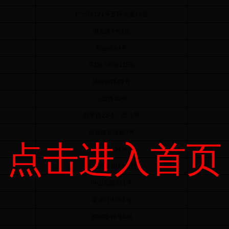
广州路191号五环大厦16层
湖北路3号3层
和会街84号
草场门大街115号
热河南路49号
江边路20号
四平路23-1，25-1号
金燕路燕康园3号
点击进入首页
东门街34号
中山北路281号4楼
中山北路281号
定淮门大街1号
虎踞路49号5楼