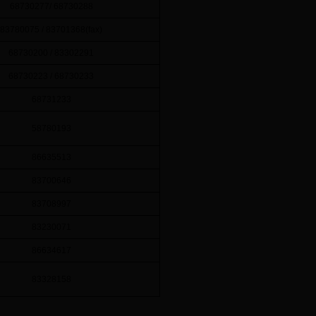
68730277/ 68730288
83780075 / 83701368(fax)
68730200 / 83302291
68730223 / 68730233
68731233
58780193
86635513
83700646
83708997
83230071
86634617
83328158