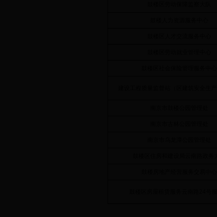
鼓楼区劳动保障监察大队
鼓楼人力资源服务中心
鼓楼区人才交流服务中心
鼓楼区劳动就业管理中心
鼓楼区社会保险管理服务中心
建设工程质量监督站（区建筑安全生产
南京市鼓楼公园管理处
南京市古林公园管理处
南京市乌龙潭公园管理处
鼓楼区住房和建设局云南路政务
鼓楼房地产经营服务交易中心
鼓楼区房屋租赁服务云南路24号